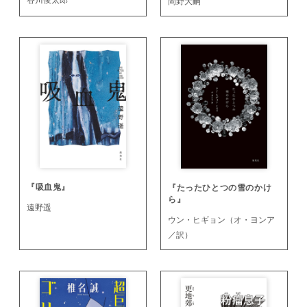
岡野大嗣
『吸血鬼』
『たったひとつの雪のかけ
ら』
遠野遥
ウン・ヒギョン（オ・ヨンア
／訳）