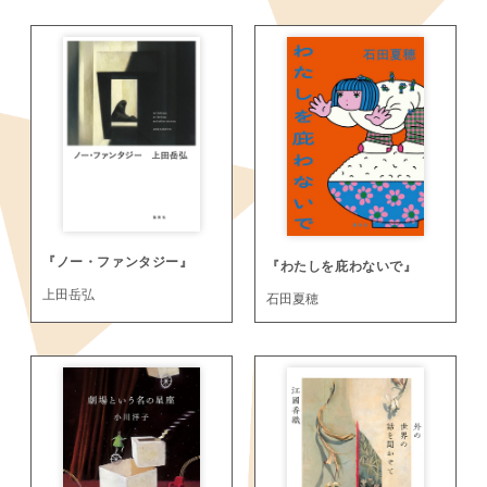
『ノー・ファンタジー』
『わたしを庇わないで』
上田岳弘
石田夏穂