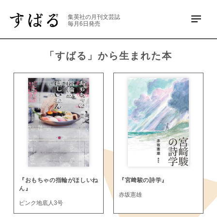
集英社の月刊文芸誌
毎月6日発売
「すばる」から生まれた本
『宮﨑駿の詩学』
『おもちゃの指輪がほしいね
ん』
赤坂憲雄
ピンク地底人3号