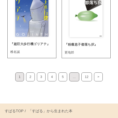
『超巨大歩行機ゴリアテ』
『粉瘤息子都落ち択』
椎名誠
更地郊
1
2
3
4
5
…
12
>
すばるTOP
「すばる」から生まれた本